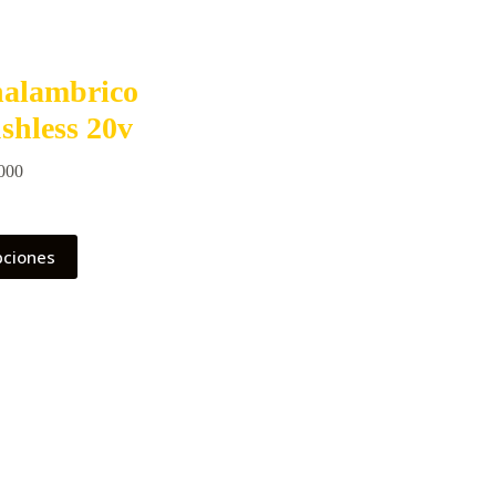
nalambrico
hless 20v
Price
000
range:
$ 298.000
through
pciones
$ 592.000