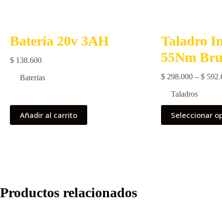
Bateria 20v 3AH
Taladro I
55Nm Brus
$
138.600
$
298.000
–
$
592.
Baterias
Taladros
Este
Añadir al carrito
Seleccionar o
producto
tiene
múltiples
variantes.
Las
opciones
Productos relacionados
se
pueden