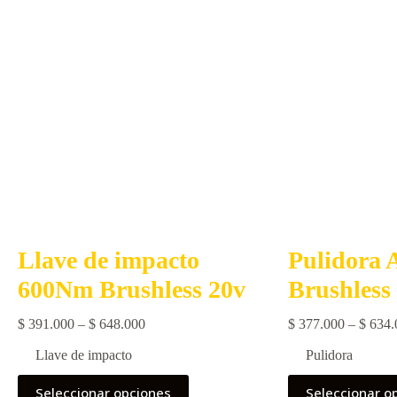
elegir
en
la
página
de
producto
Llave de impacto
Pulidora 
600Nm Brushless 20v
Brushless
Price
$
391.000
–
$
648.000
$
377.000
–
$
634.
range:
Llave de impacto
Pulidora
$ 391.000
Este
Este
through
Seleccionar opciones
Seleccionar o