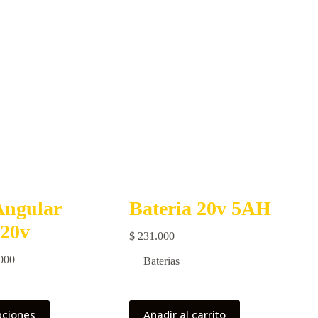
Angular
Bateria 20v 5AH
 20v
$
231.000
Price
000
Baterias
range:
$ 377.000
through
pciones
Añadir al carrito