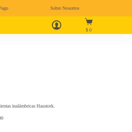
Pago
Sobre Nosotros
$
0
ientas inalámbricas Haustork.
00