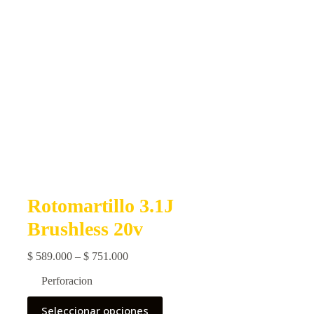
Rotomartillo 3.1J
Brushless 20v
Price
$
589.000
–
$
751.000
range:
Perforacion
$ 589.000
Este
through
Seleccionar opciones