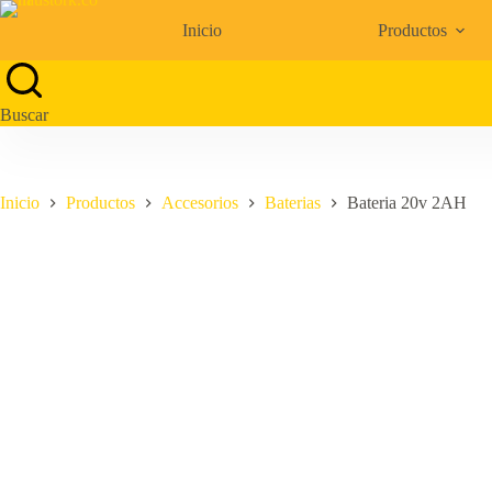
Saltar
al
Inicio
Productos
contenido
Buscar
Inicio
Productos
Accesorios
Baterias
Bateria 20v 2AH