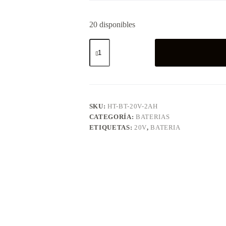
20 disponibles
Bateria
20v
2AH
cantidad
SKU:
HT-BT-20V-2AH
CATEGORÍA:
BATERIAS
ETIQUETAS:
20V
,
BATERIA