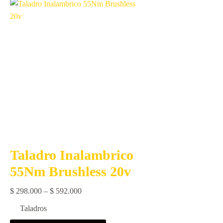
Taladro Inalambrico
55Nm Brushless 20v
Price
$
298.000
–
$
592.000
range:
Taladros
$ 298.000