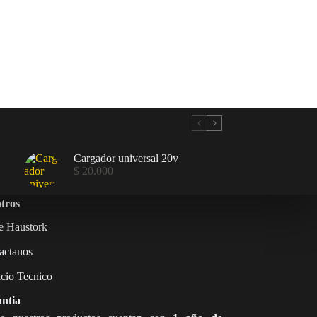
Cargador universal 20v
$
20.000
tros
e Haustork
actanos
icio Tecnico
ntia