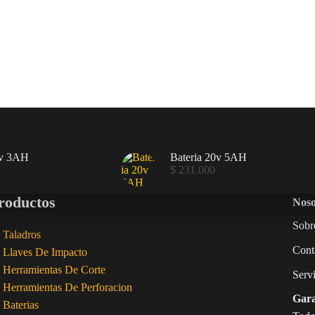
0v 3AH
Bateria 20v 5AH
$
231.000
roductos
Noso
Sobr
Taladros
Cont
Llaves De Impacto
Herramientas De Corte
Serv
Herramientas De Perforacion
Gara
Baterias